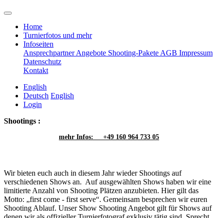
Home
Turnierfotos und mehr
Infoseiten
Ansprechpartner
Angebote
Shooting-Pakete
AGB
Impressum
Datenschutz
Kontakt
English
Deutsch
English
Login
Shootings :
mehr Infos: +49 160 964 733 05
Wir bieten euch auch in diesem Jahr wieder Shootings auf
verschiedenen Shows an. Auf ausgewählten Shows haben wir eine
limitierte Anzahl von Shooting Plätzen anzubieten. Hier gilt das
Motto: „first come - first serve“. Gemeinsam besprechen wir euren
Shooting Ablauf. Unser Show Shooting Angebot gilt für Shows auf
denen wir als offizieller Turnierfotograf exklusiv tätig sind. Sprecht