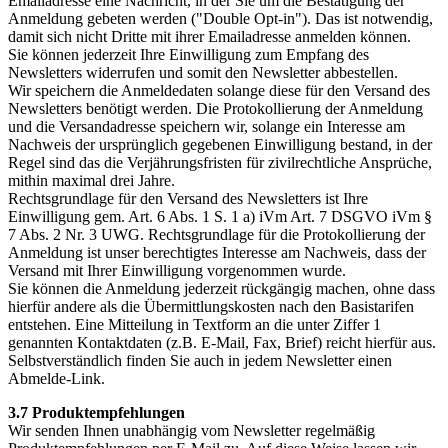
Emailadresse eine Nachricht, in der Sie um die Bestätigung der
Anmeldung gebeten werden ("Double Opt-in"). Das ist notwendig,
damit sich nicht Dritte mit ihrer Emailadresse anmelden können.
Sie können jederzeit Ihre Einwilligung zum Empfang des
Newsletters widerrufen und somit den Newsletter abbestellen.
Wir speichern die Anmeldedaten solange diese für den Versand des
Newsletters benötigt werden. Die Protokollierung der Anmeldung
und die Versandadresse speichern wir, solange ein Interesse am
Nachweis der ursprünglich gegebenen Einwilligung bestand, in der
Regel sind das die Verjährungsfristen für zivilrechtliche Ansprüche,
mithin maximal drei Jahre.
Rechtsgrundlage für den Versand des Newsletters ist Ihre
Einwilligung gem. Art. 6 Abs. 1 S. 1 a) iVm Art. 7 DSGVO iVm §
7 Abs. 2 Nr. 3 UWG. Rechtsgrundlage für die Protokollierung der
Anmeldung ist unser berechtigtes Interesse am Nachweis, dass der
Versand mit Ihrer Einwilligung vorgenommen wurde.
Sie können die Anmeldung jederzeit rückgängig machen, ohne dass
hierfür andere als die Übermittlungskosten nach den Basistarifen
entstehen. Eine Mitteilung in Textform an die unter Ziffer 1
genannten Kontaktdaten (z.B. E-Mail, Fax, Brief) reicht hierfür aus.
Selbstverständlich finden Sie auch in jedem Newsletter einen
Abmelde-Link.
3.7 Produktempfehlungen
Wir senden Ihnen unabhängig vom Newsletter regelmäßig