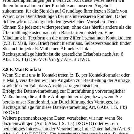
Produktempfehlungen per E-Mail zu. Auf diese Weise lassen wir
Ihnen Informationen über Produkte aus unserem Angebot
zukommen, für die Sie sich auf Grundlage Ihrer letzten Käufe von
Waren oder Dienstleistungen bei uns interessieren könnten. Dabei
richten wir uns streng nach den gesetzlichen Vorgaben. Dem
können Sie jederzeit widersprechen, ohne dass hierfür andere als die
Übermittlungskosten nach den Basistarifen entstehen. Eine
Mitteilung in Textform an die unter Ziffer 1 genannten Kontaktdaten
(z.B. E-Mail, Fax, Brief) reicht hierfür aus. Selbstverständlich finden
Sie auch in jeder E-Mail einen Abmelde-Link.
Rechtsgrundlage hierfür ist die gesetzliche Erlaubnis nach Art. 6
Abs. 1 S. 1 f) DSGVO iVm § 7 Abs. 3 UWG.
3.8 E-Mail Kontakt
Wenn Sie mit uns in Kontakt treten (z. B. per Kontaktformular oder
E-Mail), verarbeiten wir Ihre Angaben zur Bearbeitung der Anfrage
sowie für den Fall, dass Anschlussfragen entstehen.
Erfolgt die Datenverarbeitung zur Durchführung vorvertraglicher
Maßnahmen, die auf Ihre Anfrage hin erfolgen, bzw., wenn Sie
bereits unser Kunde sind, zur Durchführung des Vertrages, ist
Rechtsgrundlage für diese Datenverarbeitung Art. 6 Abs. 1 S. 1 b)
DSGVO.
Weitere personenbezogene Daten verarbeiten wir nur, wenn Sie
dazu einwilligen (Art. 6 Abs. 1 S. 1 a) DSGVO) oder wir ein
berechtigtes Interesse an der Verarbeitung Ihrer Daten haben (Art. 6