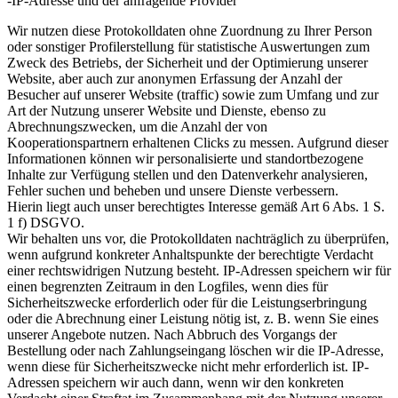
-IP-Adresse und der anfragende Provider
Wir nutzen diese Protokolldaten ohne Zuordnung zu Ihrer Person
oder sonstiger Profilerstellung für statistische Auswertungen zum
Zweck des Betriebs, der Sicherheit und der Optimierung unserer
Website, aber auch zur anonymen Erfassung der Anzahl der
Besucher auf unserer Website (traffic) sowie zum Umfang und zur
Art der Nutzung unserer Website und Dienste, ebenso zu
Abrechnungszwecken, um die Anzahl der von
Kooperationspartnern erhaltenen Clicks zu messen. Aufgrund dieser
Informationen können wir personalisierte und standortbezogene
Inhalte zur Verfügung stellen und den Datenverkehr analysieren,
Fehler suchen und beheben und unsere Dienste verbessern.
Hierin liegt auch unser berechtigtes Interesse gemäß Art 6 Abs. 1 S.
1 f) DSGVO.
Wir behalten uns vor, die Protokolldaten nachträglich zu überprüfen,
wenn aufgrund konkreter Anhaltspunkte der berechtigte Verdacht
einer rechtswidrigen Nutzung besteht. IP-Adressen speichern wir für
einen begrenzten Zeitraum in den Logfiles, wenn dies für
Sicherheitszwecke erforderlich oder für die Leistungserbringung
oder die Abrechnung einer Leistung nötig ist, z. B. wenn Sie eines
unserer Angebote nutzen. Nach Abbruch des Vorgangs der
Bestellung oder nach Zahlungseingang löschen wir die IP-Adresse,
wenn diese für Sicherheitszwecke nicht mehr erforderlich ist. IP-
Adressen speichern wir auch dann, wenn wir den konkreten