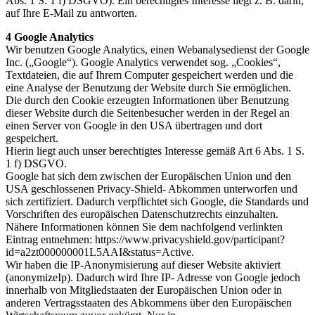
Abs. 1 S. 1 f) DSGVO). Ein berechtigtes Interesse liegt z. B. darin,
auf Ihre E-Mail zu antworten.
4 Google Analytics
Wir benutzen Google Analytics, einen Webanalysedienst der Google
Inc. („Google“). Google Analytics verwendet sog. „Cookies“,
Textdateien, die auf Ihrem Computer gespeichert werden und die
eine Analyse der Benutzung der Website durch Sie ermöglichen.
Die durch den Cookie erzeugten Informationen über Benutzung
dieser Website durch die Seitenbesucher werden in der Regel an
einen Server von Google in den USA übertragen und dort
gespeichert.
Hierin liegt auch unser berechtigtes Interesse gemäß Art 6 Abs. 1 S.
1 f) DSGVO.
Google hat sich dem zwischen der Europäischen Union und den
USA geschlossenen Privacy-Shield- Abkommen unterworfen und
sich zertifiziert. Dadurch verpflichtet sich Google, die Standards und
Vorschriften des europäischen Datenschutzrechts einzuhalten.
Nähere Informationen können Sie dem nachfolgend verlinkten
Eintrag entnehmen: https://www.privacyshield.gov/participant?
id=a2zt000000001L5AAI&status=Active.
Wir haben die IP-Anonymisierung auf dieser Website aktiviert
(anonymizeIp). Dadurch wird Ihre IP- Adresse von Google jedoch
innerhalb von Mitgliedstaaten der Europäischen Union oder in
anderen Vertragsstaaten des Abkommens über den Europäischen