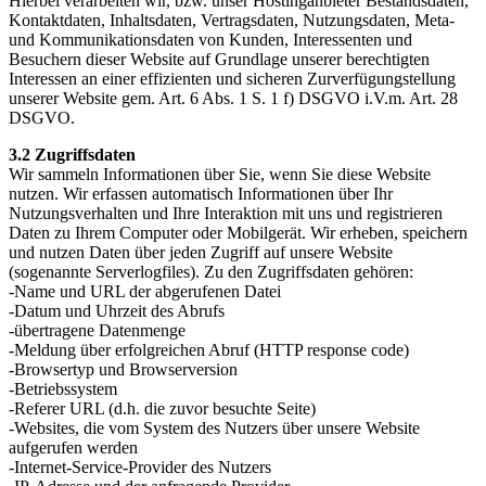
Hierbei verarbeiten wir, bzw. unser Hostinganbieter Bestandsdaten,
Kontaktdaten, Inhaltsdaten, Vertragsdaten, Nutzungsdaten, Meta-
und Kommunikationsdaten von Kunden, Interessenten und
Besuchern dieser Website auf Grundlage unserer berechtigten
Interessen an einer effizienten und sicheren Zurverfügungstellung
unserer Website gem. Art. 6 Abs. 1 S. 1 f) DSGVO i.V.m. Art. 28
DSGVO.
3.2 Zugriffsdaten
Wir sammeln Informationen über Sie, wenn Sie diese Website
nutzen. Wir erfassen automatisch Informationen über Ihr
Nutzungsverhalten und Ihre Interaktion mit uns und registrieren
Daten zu Ihrem Computer oder Mobilgerät. Wir erheben, speichern
und nutzen Daten über jeden Zugriff auf unsere Website
(sogenannte Serverlogfiles). Zu den Zugriffsdaten gehören:
-Name und URL der abgerufenen Datei
-Datum und Uhrzeit des Abrufs
-übertragene Datenmenge
-Meldung über erfolgreichen Abruf (HTTP response code)
-Browsertyp und Browserversion
-Betriebssystem
-Referer URL (d.h. die zuvor besuchte Seite)
-Websites, die vom System des Nutzers über unsere Website
aufgerufen werden
-Internet-Service-Provider des Nutzers