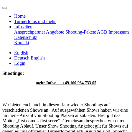
Home
Turnierfotos und mehr
Infoseiten
Ansprechpartner
Angebote
Shooting-Pakete
AGB
Impressum
Datenschutz
Kontakt
English
Deutsch
English
Login
Shootings :
mehr Infos: +49 160 964 733 05
Wir bieten euch auch in diesem Jahr wieder Shootings auf
verschiedenen Shows an. Auf ausgewählten Shows haben wir eine
limitierte Anzahl von Shooting Plätzen anzubieten. Hier gilt das
Motto: „first come - first serve“. Gemeinsam besprechen wir euren
Shooting Ablauf. Unser Show Shooting Angebot gilt für Shows auf
denen wir als offizieller Turnierfotograf exklusiv tätig sind. Sprecht