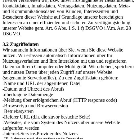
Hierbei verarbeiten wir, bzw. unser Hostinganbieter Bestandsdaten,
Kontaktdaten, Inhaltsdaten, Vertragsdaten, Nutzungsdaten, Meta-
und Kommunikationsdaten von Kunden, Interessenten und
Besuchern dieser Website auf Grundlage unserer berechtigten
Interessen an einer effizienten und sicheren Zurverfügungstellung
unserer Website gem. Art. 6 Abs. 1 S. 1 f) DSGVO i.V.m. Art. 28
DSGVO.
3.2 Zugriffsdaten
Wir sammeln Informationen über Sie, wenn Sie diese Website
nutzen. Wir erfassen automatisch Informationen über Ihr
Nutzungsverhalten und Ihre Interaktion mit uns und registrieren
Daten zu Ihrem Computer oder Mobilgerät. Wir erheben, speichern
und nutzen Daten über jeden Zugriff auf unsere Website
(sogenannte Serverlogfiles). Zu den Zugriffsdaten gehören:
-Name und URL der abgerufenen Datei
-Datum und Uhrzeit des Abrufs
-übertragene Datenmenge
-Meldung über erfolgreichen Abruf (HTTP response code)
-Browsertyp und Browserversion
-Betriebssystem
-Referer URL (d.h. die zuvor besuchte Seite)
-Websites, die vom System des Nutzers über unsere Website
aufgerufen werden
-Internet-Service-Provider des Nutzers