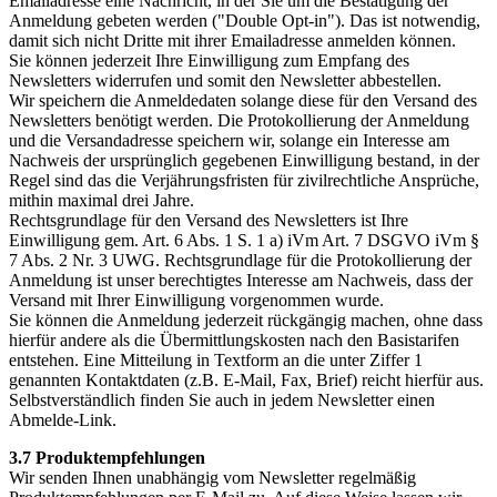
Emailadresse eine Nachricht, in der Sie um die Bestätigung der
Anmeldung gebeten werden ("Double Opt-in"). Das ist notwendig,
damit sich nicht Dritte mit ihrer Emailadresse anmelden können.
Sie können jederzeit Ihre Einwilligung zum Empfang des
Newsletters widerrufen und somit den Newsletter abbestellen.
Wir speichern die Anmeldedaten solange diese für den Versand des
Newsletters benötigt werden. Die Protokollierung der Anmeldung
und die Versandadresse speichern wir, solange ein Interesse am
Nachweis der ursprünglich gegebenen Einwilligung bestand, in der
Regel sind das die Verjährungsfristen für zivilrechtliche Ansprüche,
mithin maximal drei Jahre.
Rechtsgrundlage für den Versand des Newsletters ist Ihre
Einwilligung gem. Art. 6 Abs. 1 S. 1 a) iVm Art. 7 DSGVO iVm §
7 Abs. 2 Nr. 3 UWG. Rechtsgrundlage für die Protokollierung der
Anmeldung ist unser berechtigtes Interesse am Nachweis, dass der
Versand mit Ihrer Einwilligung vorgenommen wurde.
Sie können die Anmeldung jederzeit rückgängig machen, ohne dass
hierfür andere als die Übermittlungskosten nach den Basistarifen
entstehen. Eine Mitteilung in Textform an die unter Ziffer 1
genannten Kontaktdaten (z.B. E-Mail, Fax, Brief) reicht hierfür aus.
Selbstverständlich finden Sie auch in jedem Newsletter einen
Abmelde-Link.
3.7 Produktempfehlungen
Wir senden Ihnen unabhängig vom Newsletter regelmäßig