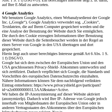
Abs. 1 S. 1 f) DSGVO). Ein berechtigtes Interesse liegt z. B. darin,
auf Ihre E-Mail zu antworten.
4 Google Analytics
Wir benutzen Google Analytics, einen Webanalysedienst der Google
Inc. („Google“). Google Analytics verwendet sog. „Cookies“,
Textdateien, die auf Ihrem Computer gespeichert werden und die
eine Analyse der Benutzung der Website durch Sie ermöglichen.
Die durch den Cookie erzeugten Informationen über Benutzung
dieser Website durch die Seitenbesucher werden in der Regel an
einen Server von Google in den USA übertragen und dort
gespeichert.
Hierin liegt auch unser berechtigtes Interesse gemäß Art 6 Abs. 1 S.
1 f) DSGVO.
Google hat sich dem zwischen der Europäischen Union und den
USA geschlossenen Privacy-Shield- Abkommen unterworfen und
sich zertifiziert. Dadurch verpflichtet sich Google, die Standards und
Vorschriften des europäischen Datenschutzrechts einzuhalten.
Nähere Informationen können Sie dem nachfolgend verlinkten
Eintrag entnehmen: https://www.privacyshield.gov/participant?
id=a2zt000000001L5AAI&status=Active.
Wir haben die IP-Anonymisierung auf dieser Website aktiviert
(anonymizeIp). Dadurch wird Ihre IP- Adresse von Google jedoch
innerhalb von Mitgliedstaaten der Europäischen Union oder in
anderen Vertragsstaaten des Abkommens über den Europäischen