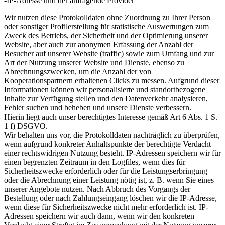
-IP-Adresse und der anfragende Provider
Wir nutzen diese Protokolldaten ohne Zuordnung zu Ihrer Person
oder sonstiger Profilerstellung für statistische Auswertungen zum
Zweck des Betriebs, der Sicherheit und der Optimierung unserer
Website, aber auch zur anonymen Erfassung der Anzahl der
Besucher auf unserer Website (traffic) sowie zum Umfang und zur
Art der Nutzung unserer Website und Dienste, ebenso zu
Abrechnungszwecken, um die Anzahl der von
Kooperationspartnern erhaltenen Clicks zu messen. Aufgrund dieser
Informationen können wir personalisierte und standortbezogene
Inhalte zur Verfügung stellen und den Datenverkehr analysieren,
Fehler suchen und beheben und unsere Dienste verbessern.
Hierin liegt auch unser berechtigtes Interesse gemäß Art 6 Abs. 1 S.
1 f) DSGVO.
Wir behalten uns vor, die Protokolldaten nachträglich zu überprüfen,
wenn aufgrund konkreter Anhaltspunkte der berechtigte Verdacht
einer rechtswidrigen Nutzung besteht. IP-Adressen speichern wir für
einen begrenzten Zeitraum in den Logfiles, wenn dies für
Sicherheitszwecke erforderlich oder für die Leistungserbringung
oder die Abrechnung einer Leistung nötig ist, z. B. wenn Sie eines
unserer Angebote nutzen. Nach Abbruch des Vorgangs der
Bestellung oder nach Zahlungseingang löschen wir die IP-Adresse,
wenn diese für Sicherheitszwecke nicht mehr erforderlich ist. IP-
Adressen speichern wir auch dann, wenn wir den konkreten