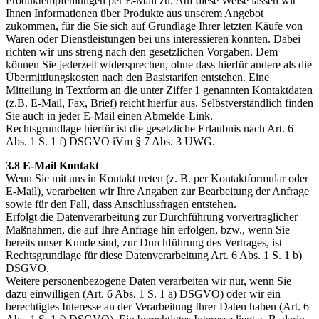
Produktempfehlungen per E-Mail zu. Auf diese Weise lassen wir
Ihnen Informationen über Produkte aus unserem Angebot
zukommen, für die Sie sich auf Grundlage Ihrer letzten Käufe von
Waren oder Dienstleistungen bei uns interessieren könnten. Dabei
richten wir uns streng nach den gesetzlichen Vorgaben. Dem
können Sie jederzeit widersprechen, ohne dass hierfür andere als die
Übermittlungskosten nach den Basistarifen entstehen. Eine
Mitteilung in Textform an die unter Ziffer 1 genannten Kontaktdaten
(z.B. E-Mail, Fax, Brief) reicht hierfür aus. Selbstverständlich finden
Sie auch in jeder E-Mail einen Abmelde-Link.
Rechtsgrundlage hierfür ist die gesetzliche Erlaubnis nach Art. 6
Abs. 1 S. 1 f) DSGVO iVm § 7 Abs. 3 UWG.
3.8 E-Mail Kontakt
Wenn Sie mit uns in Kontakt treten (z. B. per Kontaktformular oder
E-Mail), verarbeiten wir Ihre Angaben zur Bearbeitung der Anfrage
sowie für den Fall, dass Anschlussfragen entstehen.
Erfolgt die Datenverarbeitung zur Durchführung vorvertraglicher
Maßnahmen, die auf Ihre Anfrage hin erfolgen, bzw., wenn Sie
bereits unser Kunde sind, zur Durchführung des Vertrages, ist
Rechtsgrundlage für diese Datenverarbeitung Art. 6 Abs. 1 S. 1 b)
DSGVO.
Weitere personenbezogene Daten verarbeiten wir nur, wenn Sie
dazu einwilligen (Art. 6 Abs. 1 S. 1 a) DSGVO) oder wir ein
berechtigtes Interesse an der Verarbeitung Ihrer Daten haben (Art. 6