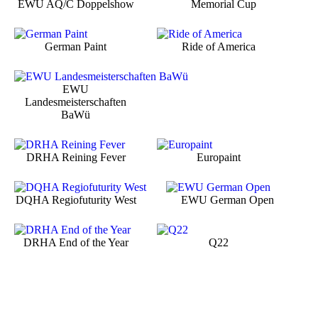
EWU AQ/C Doppelshow
Memorial Cup
German Paint
Ride of America
EWU
Landesmeisterschaften
BaWü
DRHA Reining Fever
Europaint
DQHA Regiofuturity West
EWU German Open
DRHA End of the Year
Q22